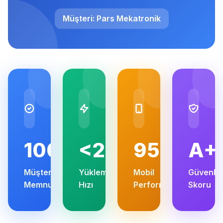
Müşteri: Pars Mekatronik
100%
<2s
95+
A+
Müşteri
Yükleme
Mobil
Güvenlik
Memnuniyeti
Hızı
Performans
Skoru